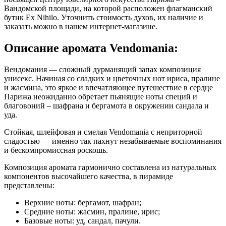
Вандомской площади, на которой расположен флагманский
бутик Ex Nihilo. Уточнить стоимость духов, их наличие и
заказать можно в нашем интернет-магазине.
Описание аромата Vendomania:
Вендомания — сложный дурманящий запах композиция
унисекс. Начиная со сладких и цветочных нот ириса, пралине
и жасмина, это яркое и впечатляющее путешествие в сердце
Парижа неожиданно обретает пьянящие ноты специй и
благовоний – шафрана и бергамота в окружении сандала и
уда.
Стойкая, шлейфовая и смелая Vendomania с неприторной
сладостью — именно так пахнут незабываемые воспоминания
и бескомпромиссная роскошь.
Композиция аромата гармонично составлена из натуральных
компонентов высочайшего качества, в пирамиде
представлены:
Верхние ноты: бергамот, шафран;
Средние ноты: жасмин, пралине, ирис;
Базовые ноты: уд, сандал, пачули.