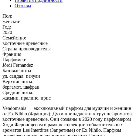
Гарантия подлинности
Отзывы
Пол:
женский
Год:
2020
Семейство:
восточные древесные
Страна производитель:
Франция
Парфюмер:
Jórdi Fernandez
Базовые ноты:
уд, сандал, пачули
Верхние ноты:
бергамот, шафран
Средние ноты:
жасмин, пралине, ирис
Vendomania — эксклюзивный парфюм для мужчин и женщин
от Ex Nihilo (Франция). Духи принадлежат к группе ароматов
восточные древесные. Они созданы в 2020 году парфюмером
Ходи Фернандесом в рамках коллекции соблазнительных
ароматов Les Interdites (Запретные) от Ex Nihilo. Парфюм
посвящен центру ювелирного искусства Парижа –