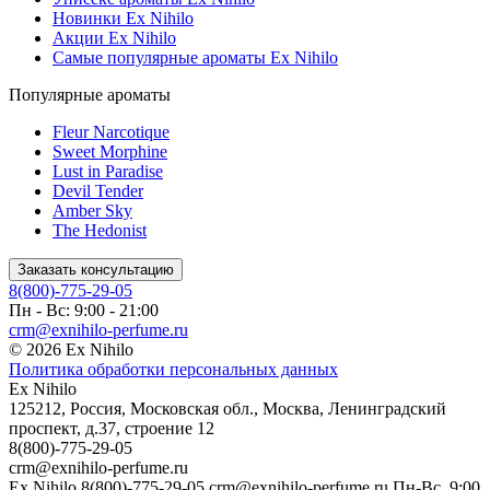
Новинки Ex Nihilo
Акции Ex Nihilo
Самые популярные ароматы Ex Nihilo
Популярные ароматы
Fleur Narcotique
Sweet Morphine
Lust in Paradise
Devil Tender
Amber Sky
The Hedonist
Заказать консультацию
8(800)-775-29-05
Пн - Вс: 9:00 - 21:00
crm@exnihilo-perfume.ru
© 2026 Ex Nihilo
Политика обработки персональных данных
Ex Nihilo
125212
,
Россия
,
Московская обл.
,
Москва
,
Ленинградский
проспект, д.37, строение 12
8(800)-775-29-05
crm@exnihilo-perfume.ru
Ex Nihilo
8(800)-775-29-05
crm@exnihilo-perfume.ru
Пн-Вс, 9:00