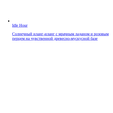
Idle Hour
Солнечный иланг-иланг с мрачным ладаном и розовым
перцем на чувственной древесно-мускусной базе