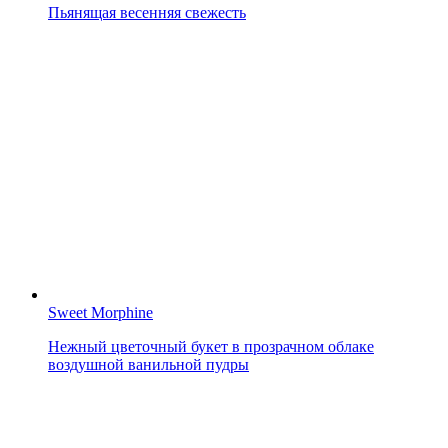
Пьянящая весенняя свежесть
Sweet Morphine
Нежный цветочный букет в прозрачном облаке
воздушной ванильной пудры