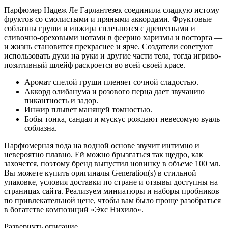
Парфюмер Надеж Ле Гарлантезек соединила сладкую истому
фруктов со смолистыми и пряными аккордами. Фруктовые
соблазны груши и инжира сплетаются с древесными и
сливочно-ореховыми нотами в феерию харизмы и восторга —
и жизнь становится прекраснее и ярче. Создатели советуют
использовать духи на руки и другие части тела, тогда игриво-
позитивный шлейф раскроется во всей своей красе.
Аромат спелой груши пленяет сочной сладостью.
Аккорд олибанума и розового перца дает звучанию
пикантность и задор.
Инжир плывет манящей томностью.
Бобы тонка, сандал и мускус рождают невесомую вуаль
соблазна.
Парфюмерная вода на водной основе звучит интимно и
невероятно плавно. Ей можно брызгаться так щедро, как
захочется, поэтому бренд выпустил новинку в объеме 100 мл.
Вы можете купить оригиналы Generation(s) в стильной
упаковке, условия доставки по стране и отзывы доступны на
страницах сайта. Реализуем миниатюры и наборы пробников
по привлекательной цене, чтобы вам было проще разобраться
в богатстве композиций «Экс Нихило».
Развернуть описание