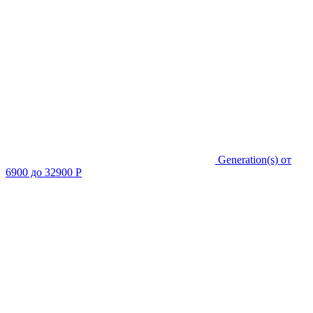
Generation(s)
от
6900 до 32900 Р