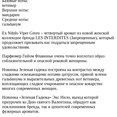
Базовые ноты:
ветивер
Верхние ноты:
мандарин
Средние ноты:
гальбанум
Ex Nihilo
Viper Green
– четвертый аромат из новой женской
коллекции бренда LES INTERDITES (Запрещенные), который
продолжает призывать нас поддаться запрещенным
удовольствиям.
Парфюмер Гийом Флавиньи очень точно воплотил образ
соблазнительной и опасной роковой женщины.
Новинка
Зеленая гадюка
построена на контрастах между
сладкими освежающими нотами цитрусов, пряной зелени
гальбанума и выразительных древесных нот ветивера,
воплощающих сладкое очарование и опасное коварство
многих современных женщин.
Новинка «Зеленая Гадюка» Экс Нило, выход которой
приурочен ко Дню святого Валентина, обрадует как
поклонников бренда, так и ценителей современных
фужерных ароматов.